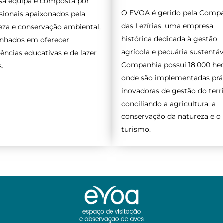
sa equipa é composta por
O EVOA é gerido pela Comp
ssionais apaixonados pela
das Lezírias, uma empresa
eza e conservação ambiental,
histórica dedicada à gestão
hados em oferecer
agrícola e pecuária sustentáv
iências educativas e de lazer
Companhia possui 18.000 hec
s.
onde são implementadas prá
inovadoras de gestão do terri
conciliando a agricultura, a
conservação da natureza e o
turismo.