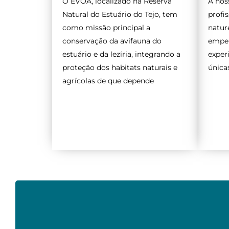
O EVOA, localizado na Reserva
A nos
Natural do Estuário do Tejo, tem
profi
como missão principal a
natur
conservação da avifauna do
empen
estuário e da lezíria, integrando a
exper
proteção dos habitats naturais e
única
agrícolas de que depende