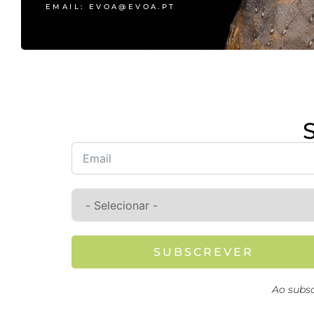
EMAIL: EVOA@EVOA.PT
SUBSCREVER
Ao subs