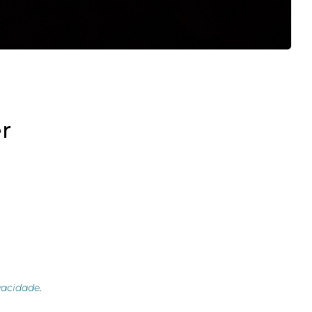
r
ivacidade
.