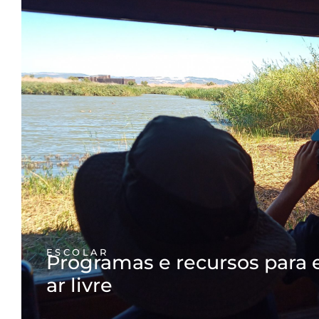
ESCOLAR
Programas e recursos para 
ar livre