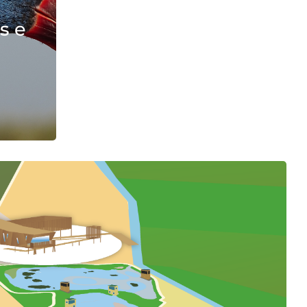
parcerias
s e