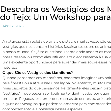
Descubra os Vestígios dos 
do Tejo: Um Workshop para
Abril 2, 2025
A natureza está repleta de sinais e pistas, e muitas vezes são 
vestígios que nos contam histórias fascinantes sobre os anim
o nosso mundo. Se já se questionou sobre onde andam os ma
nossa reserva, ou como eles influenciam o ecossistema à sua v
uma excelente oportunidade para aprender mais sobre esses m
natureza!
O que São os Vestígios dos Mamíferos?
Quando pensamos em mamíferos, podemos imaginar um anim
pela floresta ou a atravessar uma lagoa. No entanto, muitos m
mais discretos do que pensamos. Felizmente, eles deixam pist
“vestígios” – que podem ser facilmente identificadas por quem
procurar. Pegadas, excrementos, marcas de dentes ou até abr
alguns dos vestígios que podemos observar para compreender
comportamento e a presença dessas espécies.