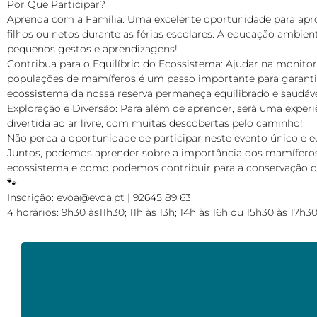
Por Que Participar?
Aprenda com a Família: Uma excelente oportunidade para apr
filhos ou netos durante as férias escolares. A educação ambi
pequenos gestos e aprendizagens!
Contribua para o Equilíbrio do Ecossistema: Ajudar na monito
populações de mamíferos é um passo importante para garanti
ecossistema da nossa reserva permaneça equilibrado e saudáve
Exploração e Diversão: Para além de aprender, será uma experiê
divertida ao ar livre, com muitas descobertas pelo caminho!
Não perca a oportunidade de participar neste evento único e e
Juntos, podemos aprender sobre a importância dos mamífero
ecossistema e como podemos contribuir para a conservação da
🐾
Inscrição: evoa@evoa.pt | 92645 89 63
4 horários: 9h30 às11h30; 11h às 13h; 14h às 16h ou 15h30 às 17h3