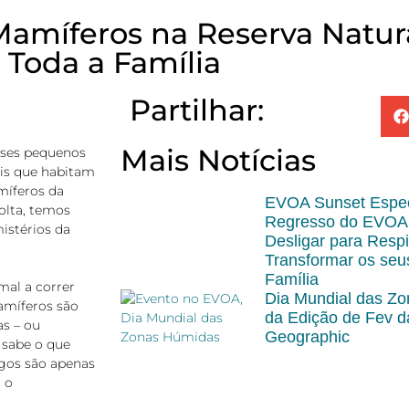
Mamíferos na Reserva Natura
 Toda a Família
Partilhar:
Mais Notícias
esses pequenos
ais que habitam
míferos da
EVOA Sunset Espec
olta, temos
Regresso do EVOA
istérios da
Desligar para Resp
Transformar os se
Família
al a correr
Dia Mundial das Z
amíferos são
da Edição de Fev d
as – ou
Geographic
 sabe o que
igos são apenas
 o