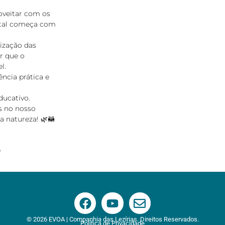
oveitar com os
ental começa com
rização das
r que o
l.
ncia prática e
ducativo.
s no nosso
 natureza! 🌿🦝
0
© 2026 EVOA | Companhia das Lezírias. Direitos Reservados.
Política de Privacidade