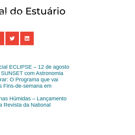
l do Estuário
FR
UK
PT
ial ECLIPSE – 12 de agosto
 SUNSET com Astronomia
irar: O Programa que vai
us Fins-de-semana em
onas Húmidas – Lançamento
a Revista da National