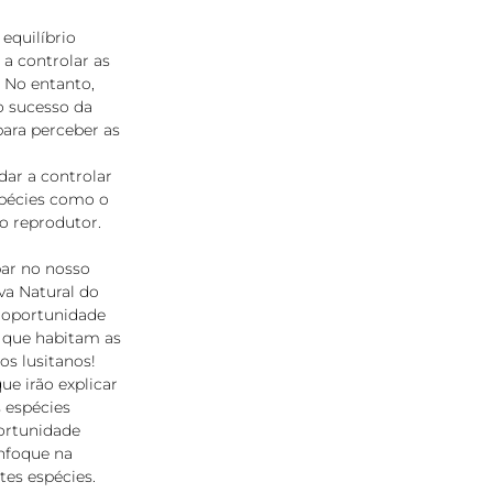
equilíbrio
 a controlar as
 No entanto,
o sucesso da
para perceber as
dar a controlar
spécies como o
so reprodutor.
ipar no nosso
va Natural do
a oportunidade
s que habitam as
los lusitanos!
ue irão explicar
 espécies
ortunidade
enfoque na
tes espécies.