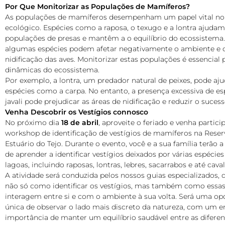
Por Que Monitorizar as Populações de Mamíferos?
As populações de mamíferos desempenham um papel vital no 
ecológico. Espécies como a raposa, o texugo e a lontra ajudam
populações de presas e mantêm a o equilíbrio do ecossistema.
algumas espécies podem afetar negativamente o ambiente e 
nidificação das aves. Monitorizar estas populações é essencial 
dinâmicas do ecossistema.
Por exemplo, a lontra, um predador natural de peixes, pode aju
espécies como a carpa. No entanto, a presença excessiva de e
javali pode prejudicar as áreas de nidificação e reduzir o suces
Venha Descobrir os Vestígios connosco
No próximo dia
18 de abril
, aproveite o feriado e venha partic
workshop de identificação de vestígios de mamíferos na Reser
Estuário do Tejo. Durante o evento, você e a sua família terão 
de aprender a identificar vestígios deixados por várias espécie
lagoas, incluindo raposas, lontras, lebres, sacarrabos e até cava
A atividade será conduzida pelos nossos guias especializados, q
não só como identificar os vestígios, mas também como essas
interagem entre si e com o ambiente à sua volta. Será uma op
única de observar o lado mais discreto da natureza, com um 
importância de manter um equilíbrio saudável entre as diferen