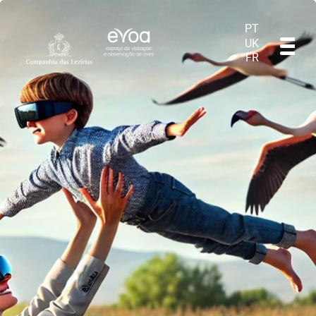
PT
UK
FR