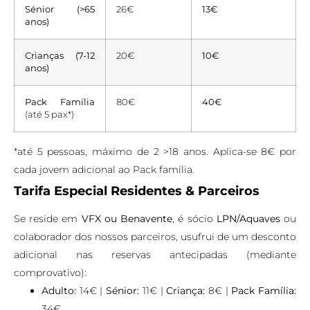
Sénior (>65
26€
13€
anos)
Crianças (7-12
20€
10€
anos)
Pack Família
80€
40€
(até 5 pax*)
*até 5 pessoas, máximo de 2 >18 anos. Aplica-se 8€ por
cada jovem adicional ao Pack família.
Tarifa Especial Residentes & Parceiros
Se reside em
VFX ou Benavente
, é sócio
LPN/Aquaves
ou
colaborador dos nossos parceiros, usufrui de um desconto
adicional nas reservas antecipadas (mediante
comprovativo):
Adulto:
14€ |
Sénior:
11€ |
Criança:
8€ |
Pack Família:
34€