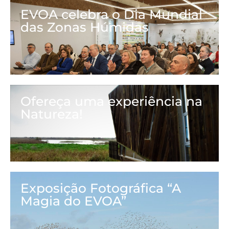
EVOA celebra o Dia Mundial
das Zonas Húmidas
Ofereça uma experiência na
Natureza!
Exposição Fotográfica “A
Magia do EVOA”