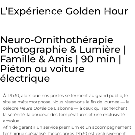
L’Expérience Golden Hour
PT
UK
FR
Neuro-Ornithothérapie
Photographie & Lumière |
Famille & Amis | 90 min |
Piéton ou voiture
électrique
À 17h30, alors que nos portes se ferment au grand public, le
site se métamorphose. Nous réservons la fin de journée — la
célèbre
Heure Dorée
de Lisbonne — à ceux qui recherchent
la sérénité, la douceur des températures et une exclusivité
absolue.
Afin de garantir un service premium et un accompagnement
technique spécialisé, l’accès après 17h30 est exclusivement