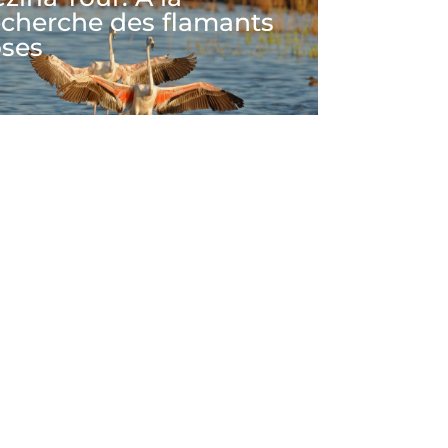
echerche des flamants
oses