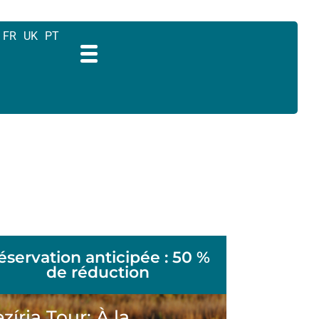
FR
UK
PT
éservation anticipée : 50 %
de réduction
zíria Tour: À la