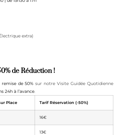
30 | de 15h30 à 17h
Électrique extra)
 50% de Réduction !
e
remise de 50%
sur notre Visite Guidée Quotidienne
s 24h à l’avance
.
sur Place
Tarif Réservation (-50%)
16€
13€