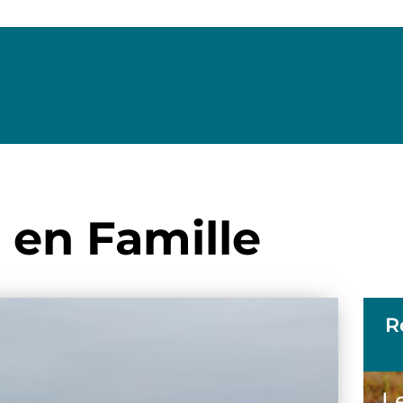
 en Famille
R
Le